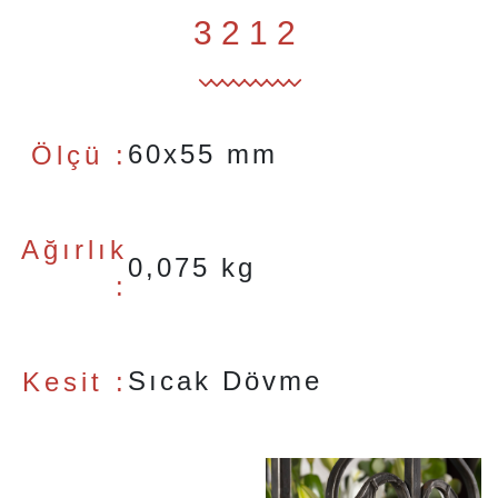
3212
60x55 mm
Ölçü :
Ağırlık
0,075 kg
:
Sıcak Dövme
Kesit :