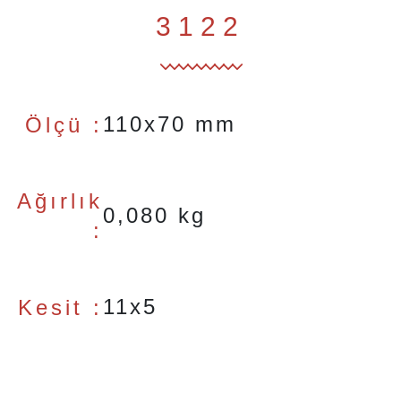
3122
110x70 mm
Ölçü :
Ağırlık
0,080 kg
:
11x5
Kesit :