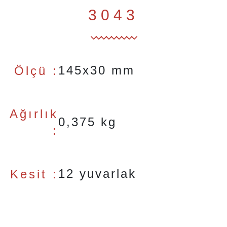
3043
145x30 mm
Ölçü :
Ağırlık
0,375 kg
:
12 yuvarlak
Kesit :