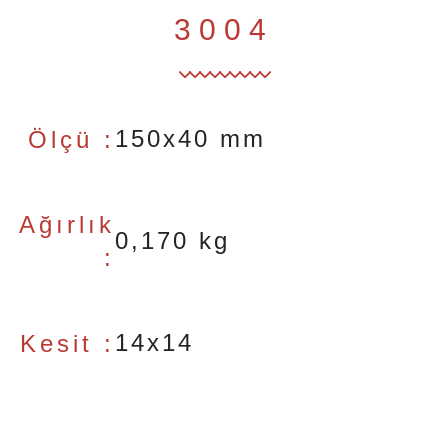
3004
150x40 mm
Ölçü :
Ağırlık
0,170 kg
:
14x14
Kesit :